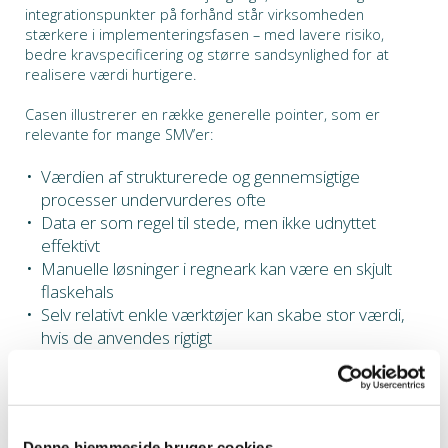
integrationspunkter på forhånd står virksomheden
stærkere i implementeringsfasen – med lavere risiko,
bedre kravspecificering og større sandsynlighed for at
realisere værdi hurtigere.
Casen illustrerer en række generelle pointer, som er
relevante for mange SMV’er:
Værdien af strukturerede og gennemsigtige
processer undervurderes ofte
Data er som regel til stede, men ikke udnyttet
effektivt
Manuelle løsninger i regneark kan være en skjult
flaskehals
Selv relativt enkle værktøjer kan skabe stor værdi,
hvis de anvendes rigtigt
Indledende analyse- og oprydningsarbejde skaber
værdi i sig selv – også før nye systemer
implementeres
En systematisk tilgang reducerer risiko og øger
Denne hjemmeside bruger cookies