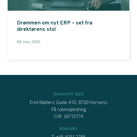
Drømmen om nyt ERP – set fra
direktørens stol
04. nov, 2025
GovernIT ApS
Emil Møllers Gade 41D, 8700 Horsens
Få rutevejledning
CVR. 36715774
Kontakt
T:
+45 4031 2765