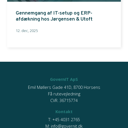
Gennemgang af IT-setup og ERP-
afdækning hos Jørgensen & Utoft
12. dec, 2025
GovernIT ApS
Emil Møllers Gade 41D, 8700 Horsens
Få rutevejledning
CVR. 36715774
Kontakt
T:
+45 4031 2765
M:
info@governit.dk